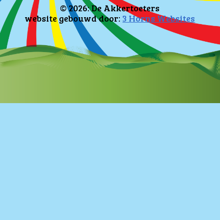
© 2026: De Akkertoeters
website gebouwd door:
3 Horns Websites