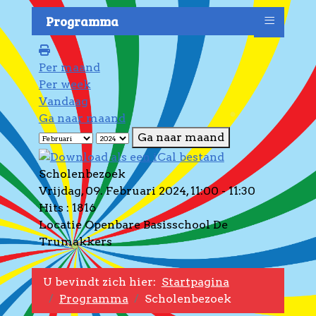
≡
Programma
Per maand
Per week
Vandaag
Ga naar maand
Ga naar maand
Scholenbezoek
Vrijdag, 09. Februari 2024, 11:00 - 11:30
Hits
: 1816
Locatie
Openbare Basisschool De
Trumakkers
U bevindt zich hier:
Startpagina
Programma
Scholenbezoek