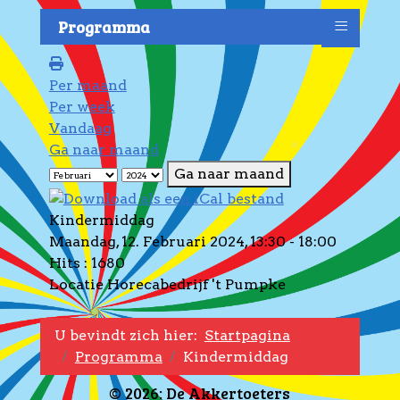
≡
Programma
Per maand
Per week
Vandaag
Ga naar maand
Ga naar maand
Kindermiddag
Maandag, 12. Februari 2024, 13:30 - 18:00
Hits
: 1680
Locatie
Horecabedrijf 't Pumpke
U bevindt zich hier:
Startpagina
Programma
Kindermiddag
© 2026: De Akkertoeters