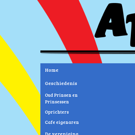
Home
Geschiedenis
Oud Prinsen en
Prinsessen
Oprichters
Cafe eigenaren
De vereniging