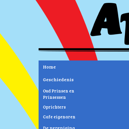
Home
Geschiedenis
Oud Prinsen en
Prinsessen
Oprichters
Cafe eigenaren
De vereniging