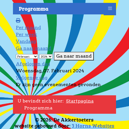
≡
Programma
Per maand
Per week
Vandaag
Ga naar maand
Ga naar maand
Afgelopen dag
Woensdag, 07. Februari 2024
Volgende dag
Er zijn geen evenementen gevonden
U bevindt zich hier:
Startpagina
Programma
© 2026: De Akkertoeters
website gebouwd door:
3 Horns Websites