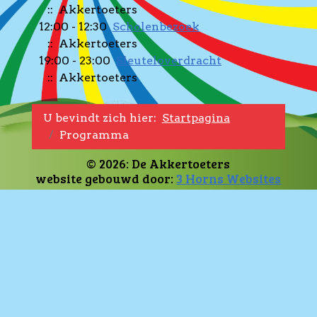
:: Akkertoeters
12:00 - 12:30
Scholenbezoek
:: Akkertoeters
19:00 - 23:00
Sleuteloverdracht
:: Akkertoeters
U bevindt zich hier:
Startpagina
Programma
© 2026: De Akkertoeters
website gebouwd door:
3 Horns Websites