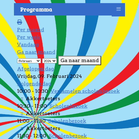
≡
Programma
Per maand
Per week
Vandaag
Ga naar maand
Ga naar maand
Afgelopen dag
Vrijdag, 09. Februari 2024
Volgende dag
10:00 - 10:30
Verzamelen scholenbezoek
:: Akkertoeters
10:30 - 11:00
Scholenbezoek
:: Akkertoeters
11:00 - 11:30
Scholenbezoek
:: Akkertoeters
11:30 - 12:00
Scholenbezoek